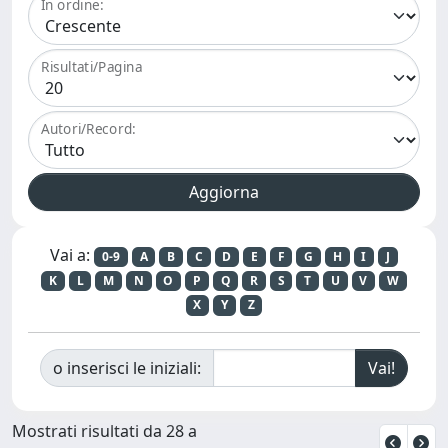
In ordine:
Risultati/Pagina
Autori/Record:
Vai a:
0-9
A
B
C
D
E
F
G
H
I
J
K
L
M
N
O
P
Q
R
S
T
U
V
W
X
Y
Z
o inserisci le iniziali:
Mostrati risultati da 28 a