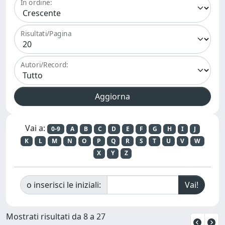
In ordine:
Risultati/Pagina
Autori/Record:
Vai a:
0-9
A
B
C
D
E
F
G
H
I
J
K
L
M
N
O
P
Q
R
S
T
U
V
W
X
Y
Z
o inserisci le iniziali:
Mostrati risultati da 8 a 27