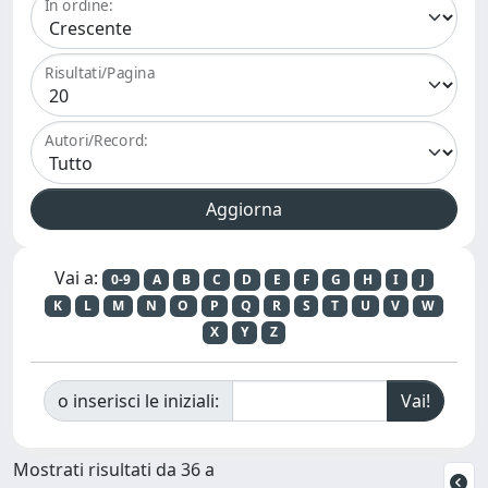
In ordine:
Risultati/Pagina
Autori/Record:
Vai a:
0-9
A
B
C
D
E
F
G
H
I
J
K
L
M
N
O
P
Q
R
S
T
U
V
W
X
Y
Z
o inserisci le iniziali:
Mostrati risultati da 36 a