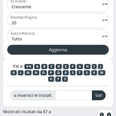
In ordine:
Risultati/Pagina
Autori/Record:
Vai a:
0-9
A
B
C
D
E
F
G
H
I
J
K
L
M
N
O
P
Q
R
S
T
U
V
W
X
Y
Z
o inserisci le iniziali:
Mostrati risultati da 87 a