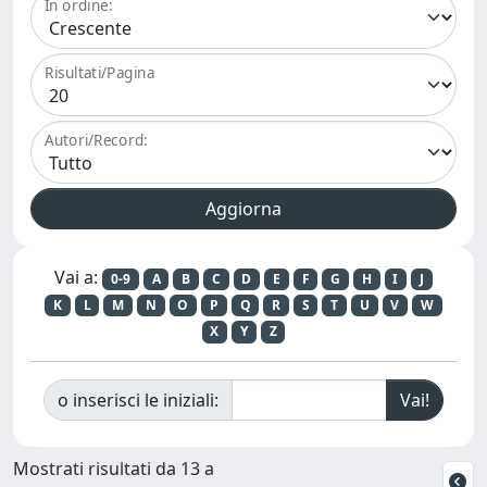
In ordine:
Risultati/Pagina
Autori/Record:
Vai a:
0-9
A
B
C
D
E
F
G
H
I
J
K
L
M
N
O
P
Q
R
S
T
U
V
W
X
Y
Z
o inserisci le iniziali:
Mostrati risultati da 13 a