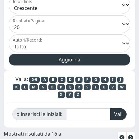
In ordine:
Risultati/Pagina
Autori/Record:
Vai a:
0-9
A
B
C
D
E
F
G
H
I
J
K
L
M
N
O
P
Q
R
S
T
U
V
W
X
Y
Z
o inserisci le iniziali:
Mostrati risultati da 16 a