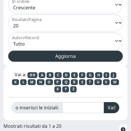
In ordine:
Risultati/Pagina
Autori/Record:
Vai a:
0-9
A
B
C
D
E
F
G
H
I
J
K
L
M
N
O
P
Q
R
S
T
U
V
W
X
Y
Z
o inserisci le iniziali:
Mostrati risultati da 1 a 20