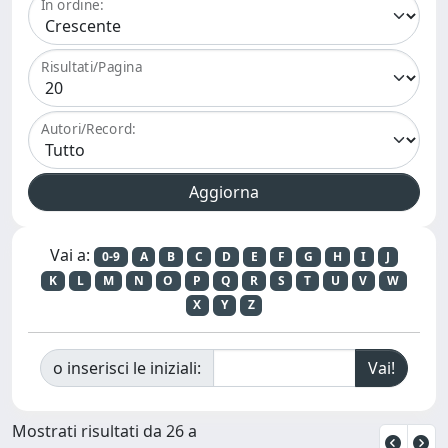
In ordine:
Risultati/Pagina
Autori/Record:
Vai a:
0-9
A
B
C
D
E
F
G
H
I
J
K
L
M
N
O
P
Q
R
S
T
U
V
W
X
Y
Z
o inserisci le iniziali:
Mostrati risultati da 26 a