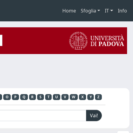
Home
Sfoglia
IT
Info
O
P
Q
R
S
T
U
V
W
X
Y
Z