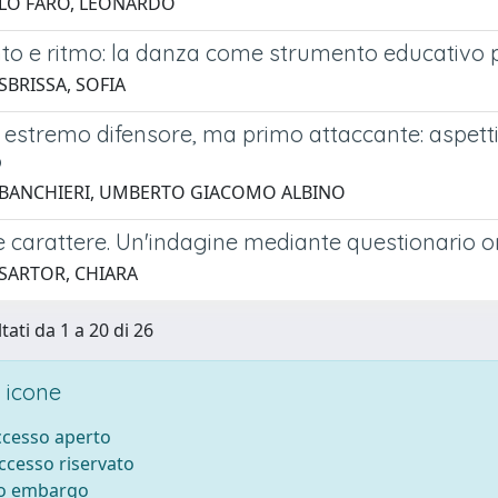
 LO FARO, LEONARDO
o e ritmo: la danza come strumento educativo pe
SBRISSA, SOFIA
estremo difensore, ma primo attaccante: aspetti co
o
 BANCHIERI, UMBERTO GIACOMO ALBINO
 carattere. Un'indagine mediante questionario on
 SARTOR, CHIARA
tati da 1 a 20 di 26
 icone
accesso aperto
accesso riservato
to embargo