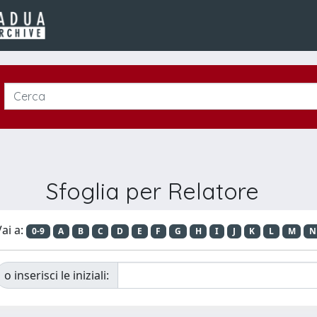
Sfoglia per Relatore
ai a:
0-9
A
B
C
D
E
F
G
H
I
J
K
L
M
N
o inserisci le iniziali: