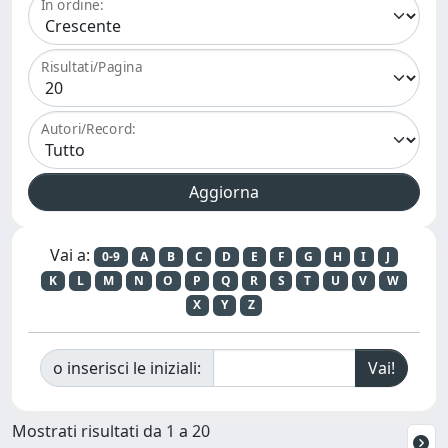
In ordine:
Risultati/Pagina
Autori/Record:
Vai a:
0-9
A
B
C
D
E
F
G
H
I
J
K
L
M
N
O
P
Q
R
S
T
U
V
W
X
Y
Z
o inserisci le iniziali:
Mostrati risultati da 1 a 20