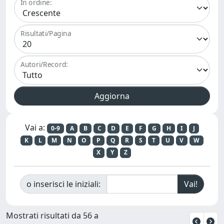
In ordine:
Risultati/Pagina
Autori/Record:
Vai a:
0-9
A
B
C
D
E
F
G
H
I
J
K
L
M
N
O
P
Q
R
S
T
U
V
W
X
Y
Z
o inserisci le iniziali:
Mostrati risultati da 56 a