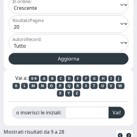
In ordine:
Risultati/Pagina
Autori/Record:
Vai a:
0-9
A
B
C
D
E
F
G
H
I
J
K
L
M
N
O
P
Q
R
S
T
U
V
W
X
Y
Z
o inserisci le iniziali:
Mostrati risultati da 9 a 28