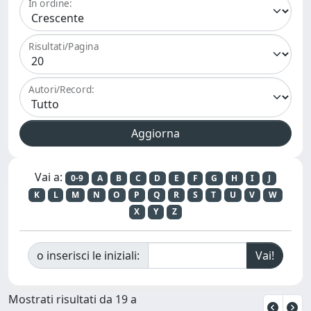
In ordine:
Risultati/Pagina
Autori/Record:
Vai a:
0-9
A
B
C
D
E
F
G
H
I
J
K
L
M
N
O
P
Q
R
S
T
U
V
W
X
Y
Z
o inserisci le iniziali:
Mostrati risultati da 19 a