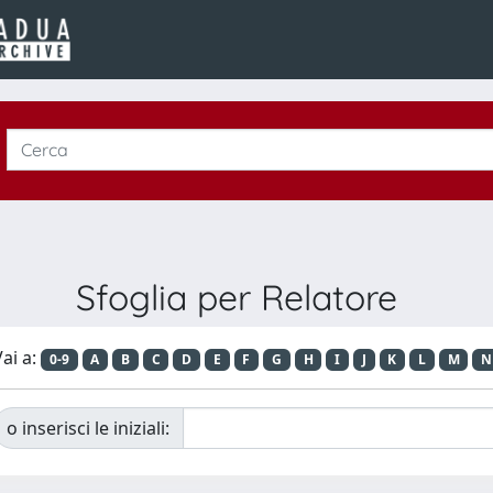
Sfoglia per Relatore
ai a:
0-9
A
B
C
D
E
F
G
H
I
J
K
L
M
N
o inserisci le iniziali: