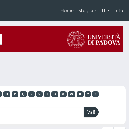
Home
Sfoglia
IT
Info
O
P
Q
R
S
T
U
V
W
X
Y
Z