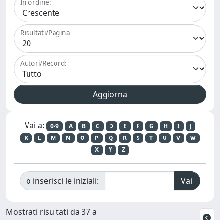
In ordine:
Risultati/Pagina
Autori/Record:
Vai a:
0-9
A
B
C
D
E
F
G
H
I
J
K
L
M
N
O
P
Q
R
S
T
U
V
W
X
Y
Z
o inserisci le iniziali:
Mostrati risultati da 37 a