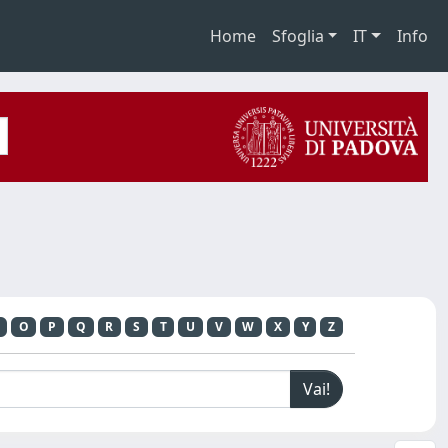
Home
Sfoglia
IT
Info
O
P
Q
R
S
T
U
V
W
X
Y
Z