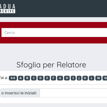
Sfoglia per Relatore
ai a:
0-9
A
B
C
D
E
F
G
H
I
J
K
L
M
N
o inserisci le iniziali: