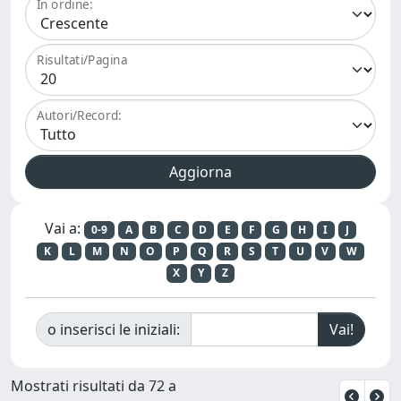
In ordine:
Risultati/Pagina
Autori/Record:
Vai a:
0-9
A
B
C
D
E
F
G
H
I
J
K
L
M
N
O
P
Q
R
S
T
U
V
W
X
Y
Z
o inserisci le iniziali:
Mostrati risultati da 72 a