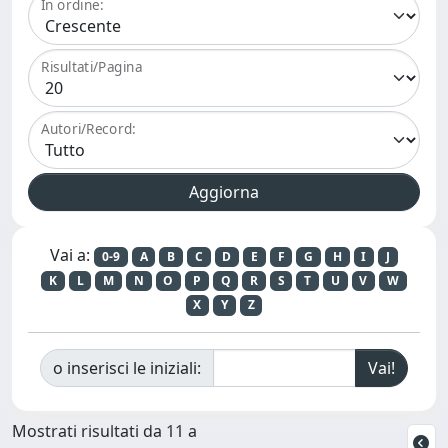
In ordine:
Risultati/Pagina
Autori/Record:
Vai a:
0-9
A
B
C
D
E
F
G
H
I
J
K
L
M
N
O
P
Q
R
S
T
U
V
W
X
Y
Z
o inserisci le iniziali:
Mostrati risultati da 11 a