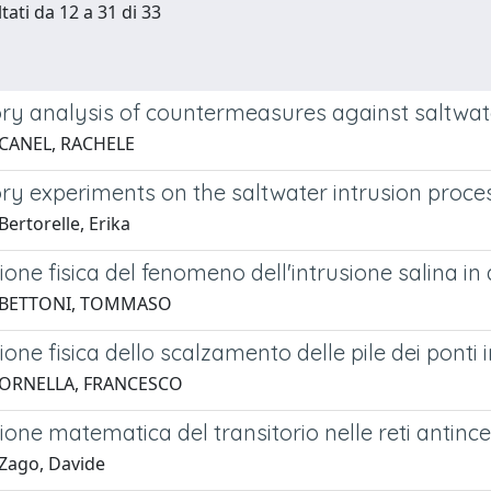
tati da 12 a 31 di 33
ry analysis of countermeasures against saltwate
 CANEL, RACHELE
ry experiments on the saltwater intrusion proce
ertorelle, Erika
one fisica del fenomeno dell'intrusione salina in 
 BETTONI, TOMMASO
one fisica dello scalzamento delle pile dei pont
 ORNELLA, FRANCESCO
one matematica del transitorio nelle reti antinc
Zago, Davide