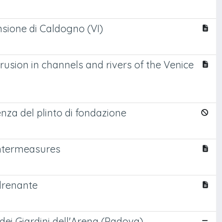
nsione di Caldogno (VI)
rusion in channels and rivers of the Venice
enza del plinto di fondazione
untermeasures
drenante
dei Giardini dell'Arena (Padova)