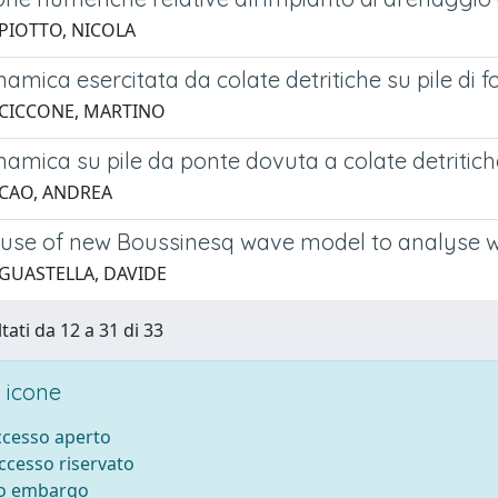
 PIOTTO, NICOLA
namica esercitata da colate detritiche su pile di 
 CICCONE, MARTINO
namica su pile da ponte dovuta a colate detritich
 CAO, ANDREA
 use of new Boussinesq wave model to analyse 
 GUASTELLA, DAVIDE
tati da 12 a 31 di 33
 icone
accesso aperto
accesso riservato
to embargo