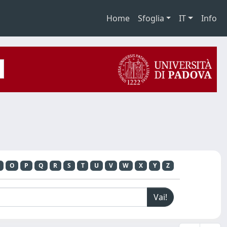
Home
Sfoglia
IT
Info
O
P
Q
R
S
T
U
V
W
X
Y
Z