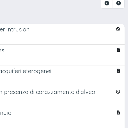
r intrusion
ss
acquiferi eterogenei
i in presenza di corazzamento d'alveo
endio