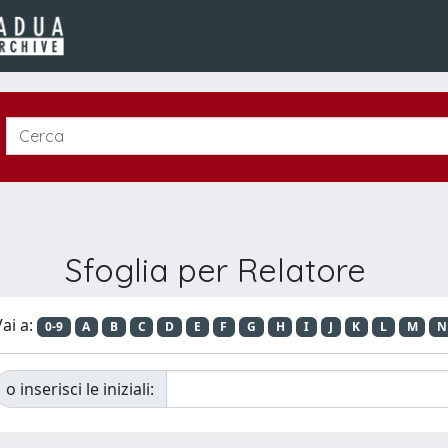
Sfoglia per Relatore
ai a:
0-9
A
B
C
D
E
F
G
H
I
J
K
L
M
N
o inserisci le iniziali: