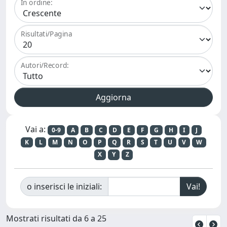
In ordine:
Risultati/Pagina
Autori/Record:
Vai a:
0-9
A
B
C
D
E
F
G
H
I
J
K
L
M
N
O
P
Q
R
S
T
U
V
W
X
Y
Z
o inserisci le iniziali:
Mostrati risultati da 6 a 25