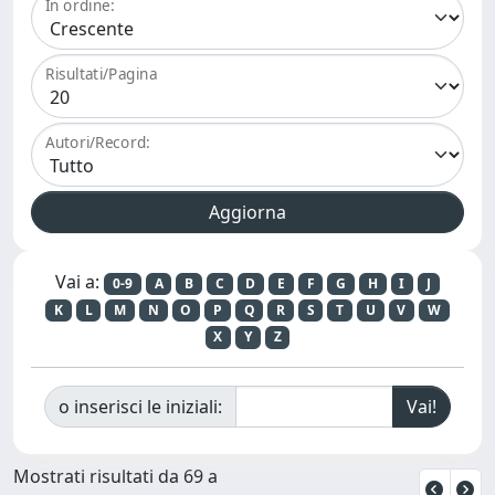
In ordine:
Risultati/Pagina
Autori/Record:
Vai a:
0-9
A
B
C
D
E
F
G
H
I
J
K
L
M
N
O
P
Q
R
S
T
U
V
W
X
Y
Z
o inserisci le iniziali:
Mostrati risultati da 69 a