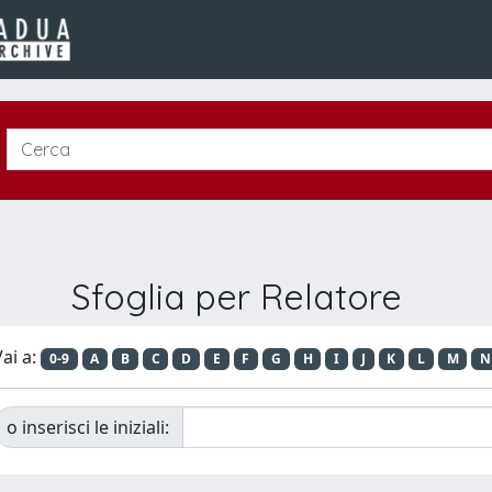
Sfoglia per Relatore
ai a:
0-9
A
B
C
D
E
F
G
H
I
J
K
L
M
N
o inserisci le iniziali: