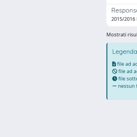
Responsa
2015/2016 
Mostrati risul
Legenda
file ad 
file ad 
file sot
nessun f