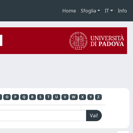
Home
Sfoglia
IT
Info
O
P
Q
R
S
T
U
V
W
X
Y
Z