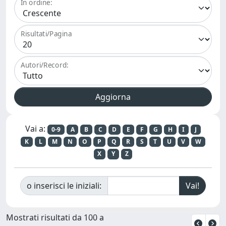
In ordine:
Risultati/Pagina
Autori/Record:
Vai a:
0-9
A
B
C
D
E
F
G
H
I
J
K
L
M
N
O
P
Q
R
S
T
U
V
W
X
Y
Z
o inserisci le iniziali:
Mostrati risultati da 100 a