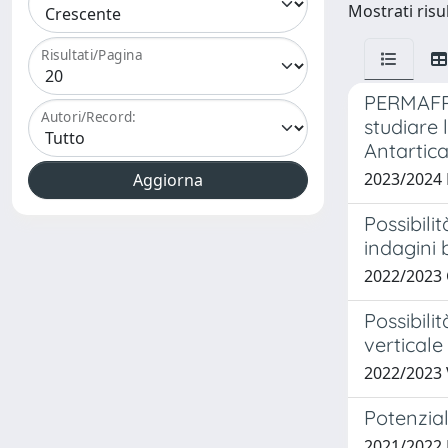
Mostrati risu
Risultati/Pagina
PERMAFRO
Autori/Record:
studiare 
Antartic
2023/2024
Possibili
indagini
2022/2023
Possibili
verticale
2022/2023 
Potenzia
2021/2022