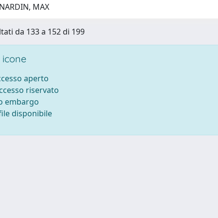
 NARDIN, MAX
ltati da 133 a 152 di 199
 icone
accesso aperto
accesso riservato
to embargo
ile disponibile
ilizzo dei cookie
-
Area riservata