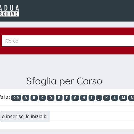
Sfoglia per Corso
ai a:
0-9
A
B
C
D
E
F
G
H
I
J
K
L
M
N
o inserisci le iniziali: