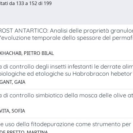
ltati da 133 a 152 di 199
ST ANTARTICO: Analisi delle proprietà granulome
l'evoluzione temporale dello spessore del permafr
a
 KHACHAB, PIETRO BILAL
tà di controllo degli insetti infestanti le derrate a
 biologiche ed etologiche su Habrobracon hebeto
 GANT, GAIA
tà di controllo simbiotico della mosca delle olive a
VITA, SOFIA
le uso della fitodepurazione come strumento per
 DE PRETTO, MARTINA