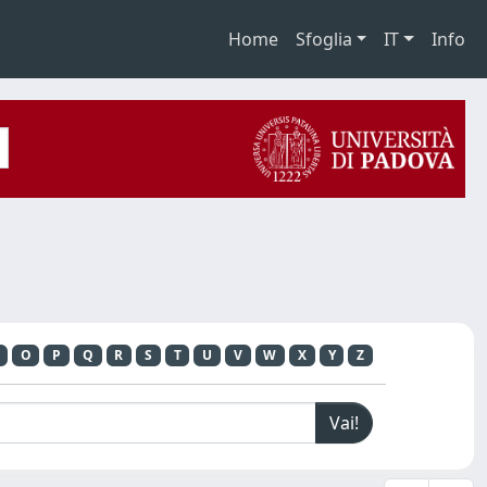
Home
Sfoglia
IT
Info
O
P
Q
R
S
T
U
V
W
X
Y
Z