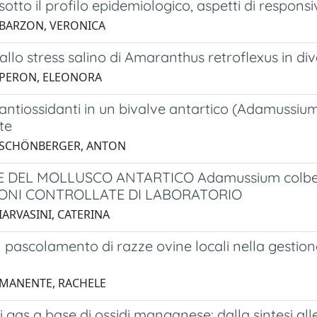
otto il profilo epidemiologico, aspetti di responsi
 BARZON, VERONICA
allo stress salino di Amaranthus retroflexus in div
 PERON, ELEONORA
antiossidanti in un bivalve antartico (Adamussium
te
3 SCHÖNBERGER, ANTON
E DEL MOLLUSCO ANTARTICO Adamussium colbe
ONI CONTROLLATE DI LABORATORIO
IARVASINI, CATERINA
 pascolamento di razze ovine locali nella gestion
 MANENTE, RACHELE
i gas a base di ossidi manganese: dalla sintesi all