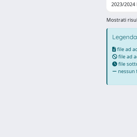
2023/2024
Mostrati risu
Legenda
file ad 
file ad 
file sot
nessun f
Powered by UNITESI
-
Info Sistema
-
Licenza
-
Ut