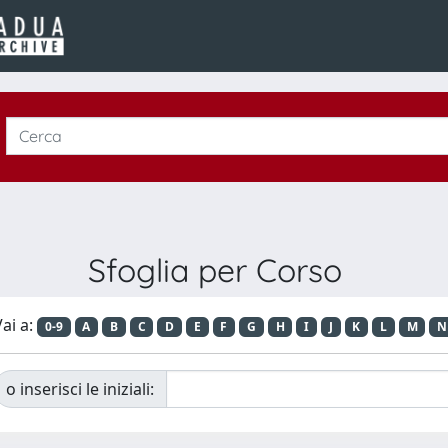
Sfoglia per Corso
ai a:
0-9
A
B
C
D
E
F
G
H
I
J
K
L
M
N
o inserisci le iniziali: