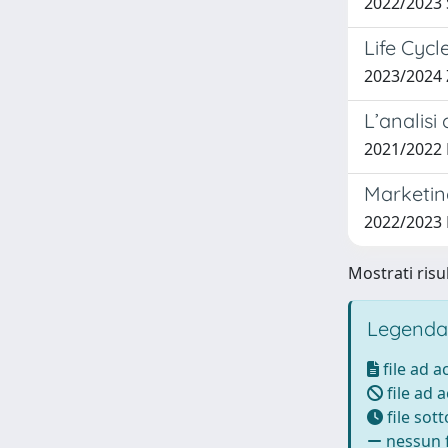
2022/2023
Life Cycl
2023/2024
L’analisi
2021/2022
Marketin
2022/2023
Mostrati risul
Legenda
file ad 
file ad 
file sot
nessun f