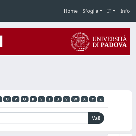
Home
Sfoglia
IT
Info
O
P
Q
R
S
T
U
V
W
X
Y
Z