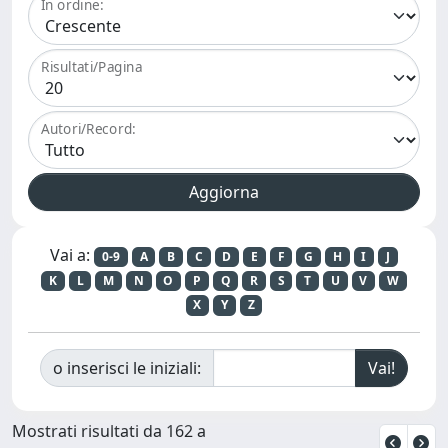
In ordine:
Risultati/Pagina
Autori/Record:
Vai a:
0-9
A
B
C
D
E
F
G
H
I
J
K
L
M
N
O
P
Q
R
S
T
U
V
W
X
Y
Z
o inserisci le iniziali:
Mostrati risultati da 162 a