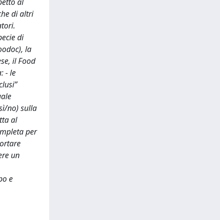
petto al
e di altri
tori.
ecie di
oodoc), la
se, il Food
 - le
clusi”
uale
sì/no) sulla
tta al
completa per
portare
sere un
po e