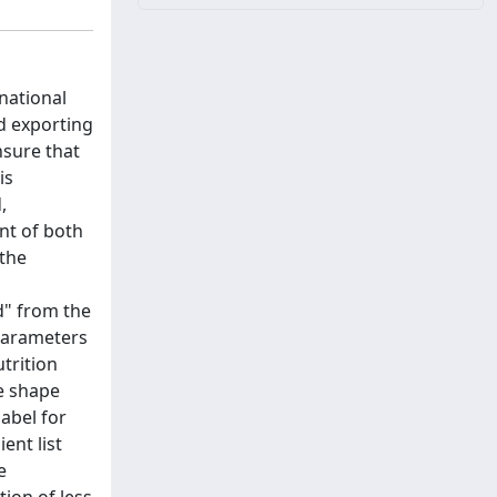
national
od exporting
nsure that
is
,
nt of both
 the
ed" from the
 parameters
trition
he shape
label for
ent list
e