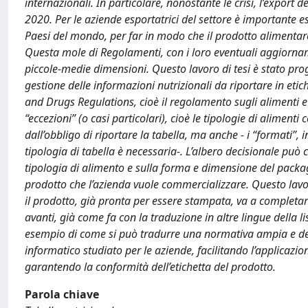
internazionali. In particolare, nonostante le crisi, l’export 
2020. Per le aziende esportatrici del settore è importante 
Paesi del mondo, per far in modo che il prodotto alimentare r
Questa mole di Regolamenti, con i loro eventuali aggiornam
piccole-medie dimensioni. Questo lavoro di tesi è stato prog
gestione delle informazioni nutrizionali da riportare in eti
and Drugs Regulations, cioè il regolamento sugli alimenti e 
“eccezioni” (o casi particolari), cioè le tipologie di alimenti
dall’obbligo di riportare la tabella, ma anche - i “formati”, 
tipologia di tabella è necessaria-. L’albero decisionale può
tipologia di alimento e sulla forma e dimensione del packagi
prodotto che l’azienda vuole commercializzare. Questo lavoro
il prodotto, già pronta per essere stampata, va a completare
avanti, già come fa con la traduzione in altre lingue della li
esempio di come si può tradurre una normativa ampia e det
informatico studiato per le aziende, facilitando l’applicaz
garantendo la conformità dell’etichetta del prodotto.
Parola chiave