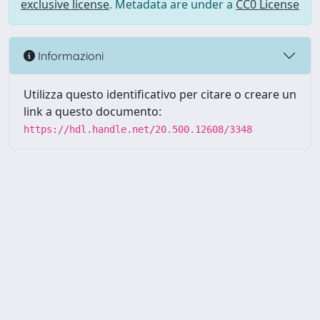
exclusive license
. Metadata are under a
CC0 License
Informazioni
Utilizza questo identificativo per citare o creare un
link a questo documento:
https://hdl.handle.net/20.500.12608/3348
Powered by UNITESI
-
Info
Sistema
-
Licenza
-
Utilizzo dei
Copyright © 2026