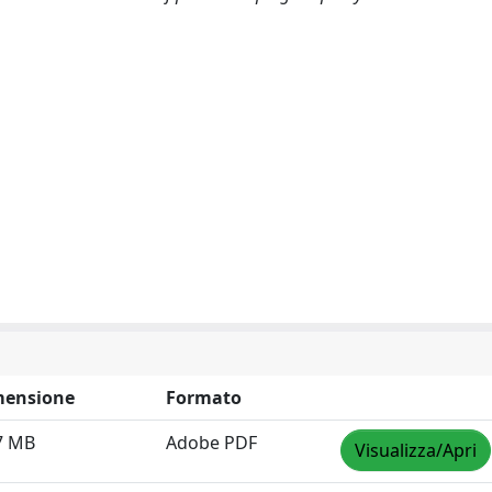
mensione
Formato
7 MB
Adobe PDF
Visualizza/Apri