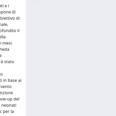
i e i
ropone di
biettivo di
nale,
fondito il
ella
i mesi.
cheda
a
 è stato
vo
i in base ai
ervento
enzione
llow-up del
i neonati
c per la