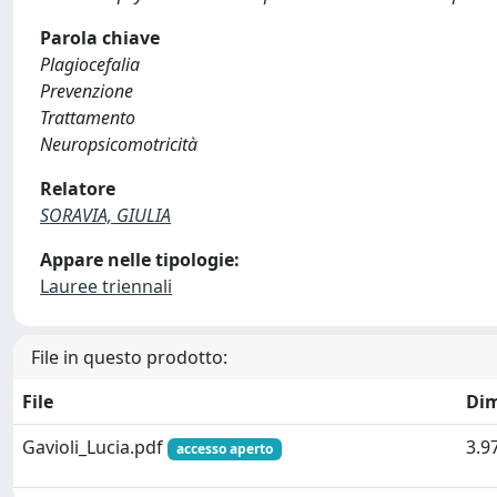
Parola chiave
Plagiocefalia
Prevenzione
Trattamento
Neuropsicomotricità
Relatore
SORAVIA, GIULIA
Appare nelle tipologie:
Lauree triennali
File in questo prodotto:
File
Di
Gavioli_Lucia.pdf
3.9
accesso aperto