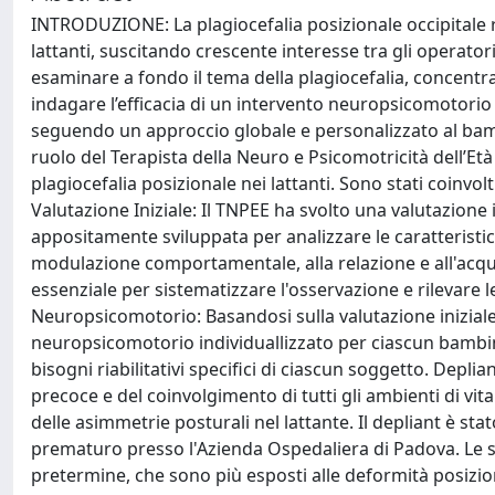
INTRODUZIONE: La plagiocefalia posizionale occipitale
lattanti, suscitando crescente interesse tra gli operator
esaminare a fondo il tema della plagiocefalia, concentra
indagare l’efficacia di un intervento neuropsicomotorio d
seguendo un approccio globale e personalizzato al bamb
ruolo del Terapista della Neuro e Psicomotricità dell’Età 
plagiocefalia posizionale nei lattanti. Sono stati coinvo
Valutazione Iniziale: Il TNPEE ha svolto una valutazione
appositamente sviluppata per analizzare le caratteristiche
modulazione comportamentale, alla relazione e all'acq
essenziale per sistematizzare l'osservazione e rilevare le
Neuropsicomotorio: Basandosi sulla valutazione iniziale
neuropsicomotorio individuallizzato per ciascun bambino. 
bisogni riabilitativi specifici di ciascun soggetto. Depl
precoce e del coinvolgimento di tutti gli ambienti di vi
delle asimmetrie posturali nel lattante. Il depliant è st
prematuro presso l'Azienda Ospedaliera di Padova. Le st
pretermine, che sono più esposti alle deformità posizio