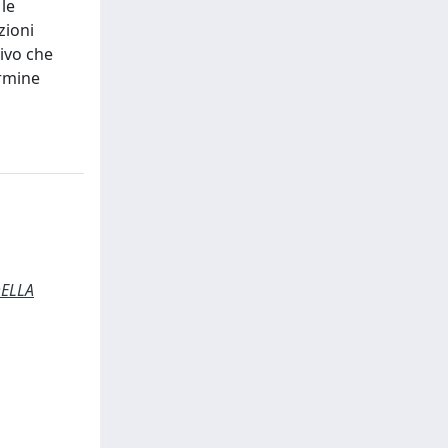
 le
zioni
ivo che
ermine
DELLA