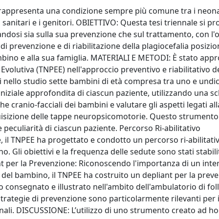
 rappresenta una condizione sempre più comune tra i neonat
i sanitari e i genitori. OBIETTIVO: Questa tesi triennale si p
ndosi sia sulla sua prevenzione che sul trattamento, con l'o
i prevenzione e di riabilitazione della plagiocefalia posizio
ino e alla sua famiglia. MATERIALI E METODI: È stato appro
Evolutiva (TNPEE) nell'approccio preventivo e riabilitativo d
lti nello studio sette bambini di età compresa tra uno e undic
 iniziale approfondita di ciascun paziente, utilizzando una s
 cranio-facciali dei bambini e valutare gli aspetti legati all
uisizione delle tappe neuropsicomotorie. Questo strumento
 peculiarità di ciascun paziente. Percorso Ri-abilitativo
, il TNPEE ha progettato e condotto un percorso ri-abilitati
Gli obiettivi e la frequenza delle sedute sono stati stabilit
iant per la Prevenzione: Riconoscendo l'importanza di un int
ta del bambino, il TNPEE ha costruito un depliant per la prev
ato consegnato e illustrato nell'ambito dell'ambulatorio di fo
rategie di prevenzione sono particolarmente rilevanti per 
nali. DISCUSSIONE: L’utilizzo di uno strumento creato ad ho