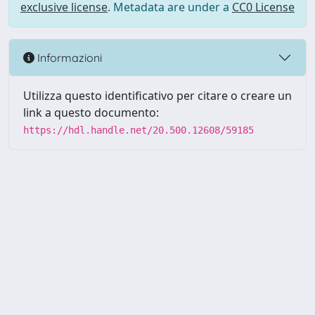
exclusive license
. Metadata are under a
CC0 License
Informazioni
Utilizza questo identificativo per citare o creare un
link a questo documento:
https://hdl.handle.net/20.500.12608/59185
Powered by UNITESI
-
Info
Sistema
-
Licenza
-
Utilizzo dei
Copyright © 2026