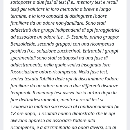
sottoposte a due fasi di test (i.e., memory test e recall
test) per valutare la loro memoria a breve e lungo
termine, e la loro capacità di distinguere l’odore
familiare da un odore non-familiare. Sono stati
addestrati due gruppi indipendenti di api foraggiatrici
ad associare un odore (i.e., 3- Esanolo, primo gruppo;
Benzaldeide, secondo gruppo) con una ricompensa
positiva (i.e., soluzione zuccherina). Entrambi i gruppi
sperimentali sono stati sottoposti ad una fase di
addestramento, nella quale veniva insegnato loro
l’associazione odore-ricompensa. Nella fase test,
veniva testata l’abilità delle api di discriminare l’odore
familiare da un odore nuovo a due differenti distanze
temporali. Il memory test aveva inizio un’ora dopo la
fine dell’addestramento, mentre il recall test si
svolgeva la mattina successiva al condizionamento (≈
18 ore dopo). I risultati hanno dimostrato che le api
avevano appreso ad associare l’odore alla
ricompensa, e a discriminarlo da odori diversi, sia al