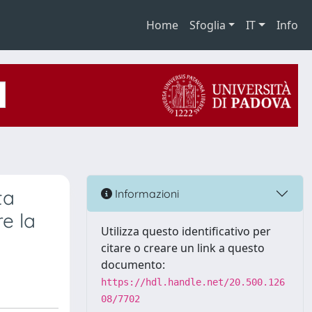
Home
Sfoglia
IT
Info
ta
Informazioni
re la
Utilizza questo identificativo per
citare o creare un link a questo
documento:
https://hdl.handle.net/20.500.126
08/7702