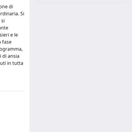
one di
rdinaria. Si
 si
ante
ieri e le
a fase
rdiogramma,
i di ansia
ti in tutta