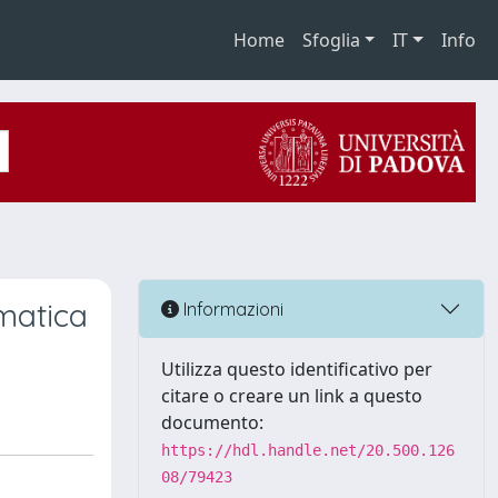
Home
Sfoglia
IT
Info
ematica
Informazioni
Utilizza questo identificativo per
citare o creare un link a questo
documento:
https://hdl.handle.net/20.500.126
08/79423