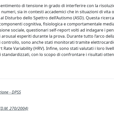
ntimento di tensione in grado di interferire con la risoluzi
meri, sia in contesti accademici che in situazioni di vita o
al Disturbo dello Spettro dell’Autismo (ASD). Questa ricerca
e componenti cognitiva, fisiologica e comportamentale medi
ne sociale, questionari self-report volti ad indagare i pens
i arousal esperiti durante la prova. Durante tutto l’arco dell
di controllo, sono anche stati monitorati tramite elettroca
Rate Variability (HRV). Infine, sono stati valutati i loro livell
tandardizzati, con lo scopo di confrontare i risultati ottenu
zione - DPSS
(D.M. 270/2004)