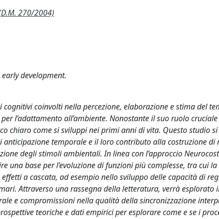
(D.M. 270/2004)
n early development.
 cognitivi coinvolti nella percezione, elaborazione e stima del te
 per l’adattamento all’ambiente. Nonostante il suo ruolo cruciale
oco chiaro come si sviluppi nei primi anni di vita. Questo studio s
di anticipazione temporale e il loro contributo alla costruzione di
zione degli stimoli ambientali. In linea con l’approccio Neurocostr
re una base per l’evoluzione di funzioni più complesse, tra cui la
ffetti a cascata, ad esempio nello sviluppo delle capacità di re
mari. Attraverso una rassegna della letteratura, verrà esplorato il
rale e compromissioni nella qualità della sincronizzazione inter
prospettive teoriche e dati empirici per esplorare come e se i proce