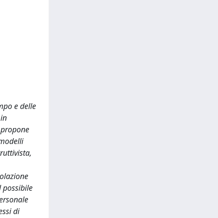
mpo e delle
 in
i propone
 modelli
uttivista,
golazione
 possibile
personale
ssi di