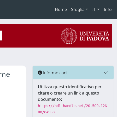
Home
Sfoglia
IT
Info
ime
Informazioni
Utilizza questo identificativo per
citare o creare un link a questo
documento:
https://hdl.handle.net/20.500.126
08/84968