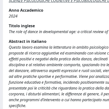
SCIENZE PSICOLOGICHE COGNITIVE E PSICOBIOLOGICHE Laur
Anno Accademico
2024
Titolo inglese
The role of dance in developmental age: a critical review o
Abstract in italiano
Questo lavoro esamina la letteratura in ambito psicologico 
proposte di ricerca aggiuntive ed esaminando con visione crit
effetti positivi e negativi della pratica della danza, declinat
disciplina e al relativo ambiente comporta, spaziando tra le
del danzare, attraverso aspetti espressivi e ruoli sociali, vie
ad altre pratiche sportive e performative. Viene poi anali
funzione educativa e formativa, incidendo positivamente sul
presentate poi le criticità che riguardano la pratica della
corporea, i disturbi alimentari, le differenze di genere, il 
anche programmi d’intervento a cui hanno partecipato numer
specifiche.