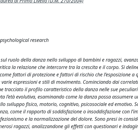
ea di Primo Livello (D.M. 270/2004)
f psychological research
sul ruolo della danza nello sviluppo di bambini e ragazzi, avanz
ica la relazione che intercorre tra la crescita e il corpo. Si delin
i come fattori di protezione e fattori di rischio che l’esposizione a
 varie espressioni e stili di movimento. Cominciando dai correlati
ne tracciato il profilo caratteristico della danza nelle sue peculiari
zzata l’età evolutiva, esaminando come la danza possa assumere 
lo sviluppo fisico, motorio, cognitivo, psicosociale ed emotivo. 
 danza, come il rapporto di soddisfazione o insoddisfazione con l’
perfezionismo e la normalizzazione del dolore. Sono presi in consi
osi ragazzi, analizzandone gli effetti con questionari e indagin