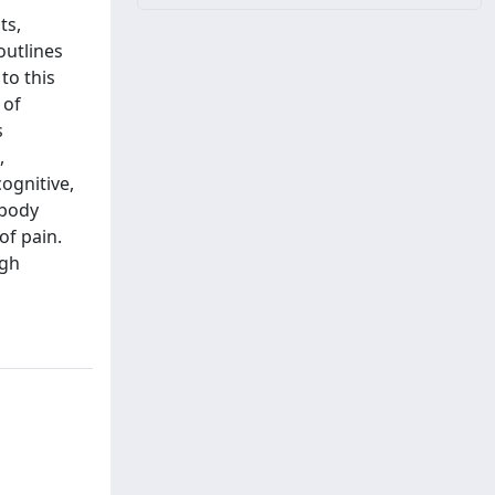
ts,
outlines
to this
 of
s
,
ognitive,
 body
of pain.
ugh