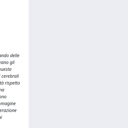
ando delle
eano gli
 questa
 cerebrali
tà rispetto
una
Sono
immagine
derazione
i