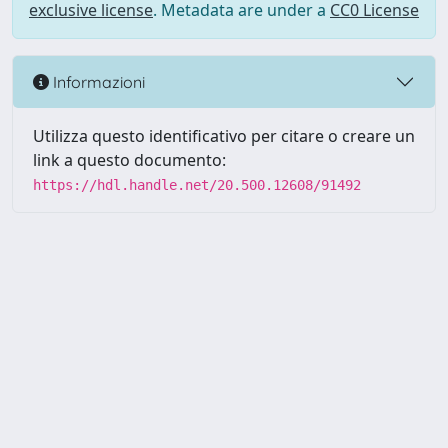
exclusive license
. Metadata are under a
CC0 License
Informazioni
Utilizza questo identificativo per citare o creare un
link a questo documento:
https://hdl.handle.net/20.500.12608/91492
Powered by UNITESI
-
Info
Sistema
-
Licenza
-
Utilizzo dei
Copyright © 2026