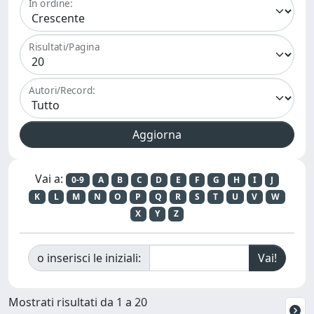
In ordine:
Risultati/Pagina
Autori/Record:
Vai a:
0-9
A
B
C
D
E
F
G
H
I
J
K
L
M
N
O
P
Q
R
S
T
U
V
W
X
Y
Z
o inserisci le iniziali:
Mostrati risultati da 1 a 20