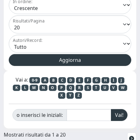
In ordine:
Risultati/Pagina
Autori/Record:
Vai a:
0-9
A
B
C
D
E
F
G
H
I
J
K
L
M
N
O
P
Q
R
S
T
U
V
W
X
Y
Z
o inserisci le iniziali:
Mostrati risultati da 1 a 20