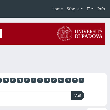
Home
Sfoglia
IT
Info
O
P
Q
R
S
T
U
V
W
X
Y
Z