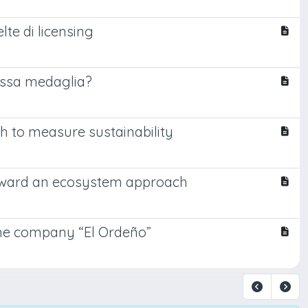
lte di licensing
tessa medaglia?
 to measure sustainability
toward an ecosystem approach
n the company “El Ordeño”