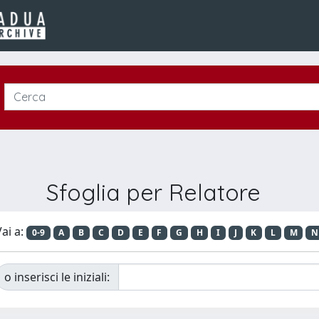
Sfoglia per Relatore
ai a:
0-9
A
B
C
D
E
F
G
H
I
J
K
L
M
N
o inserisci le iniziali: