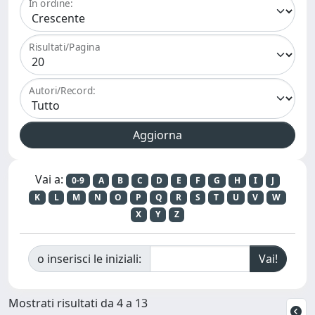
In ordine:
Risultati/Pagina
Autori/Record:
Vai a:
0-9
A
B
C
D
E
F
G
H
I
J
K
L
M
N
O
P
Q
R
S
T
U
V
W
X
Y
Z
o inserisci le iniziali:
Mostrati risultati da 4 a 13