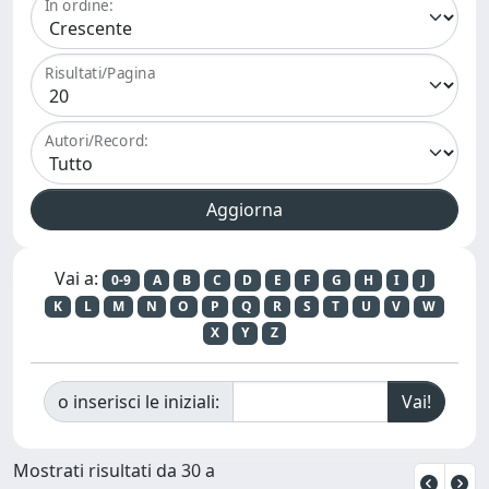
In ordine:
Risultati/Pagina
Autori/Record:
Vai a:
0-9
A
B
C
D
E
F
G
H
I
J
K
L
M
N
O
P
Q
R
S
T
U
V
W
X
Y
Z
o inserisci le iniziali:
Mostrati risultati da 30 a