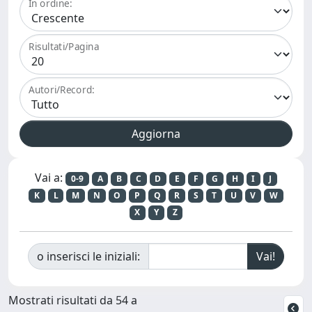
In ordine:
Risultati/Pagina
Autori/Record:
Vai a:
0-9
A
B
C
D
E
F
G
H
I
J
K
L
M
N
O
P
Q
R
S
T
U
V
W
X
Y
Z
o inserisci le iniziali:
Mostrati risultati da 54 a