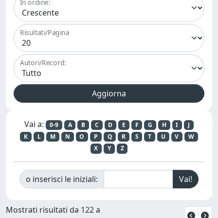
In ordine:
Risultati/Pagina
Autori/Record:
Vai a:
0-9
A
B
C
D
E
F
G
H
I
J
K
L
M
N
O
P
Q
R
S
T
U
V
W
X
Y
Z
o inserisci le iniziali:
Mostrati risultati da 122 a