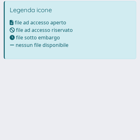
Legenda icone
file ad accesso aperto
file ad accesso riservato
file sotto embargo
nessun file disponibile
Powered by UNITESI
-
Info
Sistema
-
Licenza
-
Utilizzo dei
Copyright © 2026