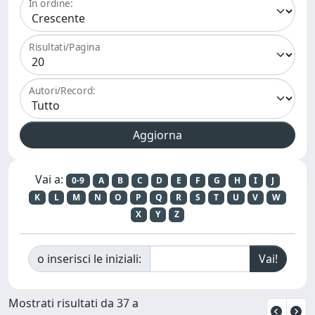
In ordine:
Risultati/Pagina
Autori/Record:
Vai a:
0-9
A
B
C
D
E
F
G
H
I
J
K
L
M
N
O
P
Q
R
S
T
U
V
W
X
Y
Z
o inserisci le iniziali:
Mostrati risultati da 37 a