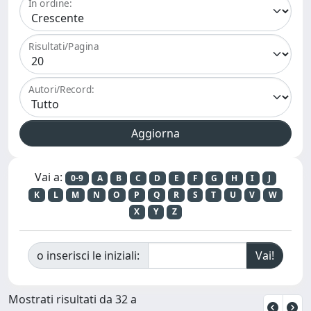
In ordine:
Risultati/Pagina
Autori/Record:
Vai a:
0-9
A
B
C
D
E
F
G
H
I
J
K
L
M
N
O
P
Q
R
S
T
U
V
W
X
Y
Z
o inserisci le iniziali:
Mostrati risultati da 32 a