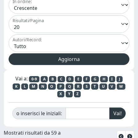
In ordine:
Risultati/Pagina
Autori/Record:
Vai a:
0-9
A
B
C
D
E
F
G
H
I
J
K
L
M
N
O
P
Q
R
S
T
U
V
W
X
Y
Z
o inserisci le iniziali:
Mostrati risultati da 59 a