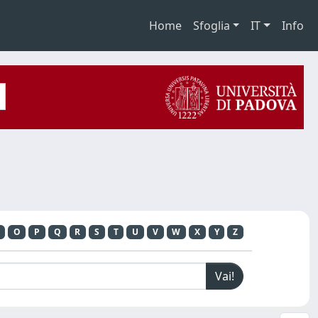
Home
Sfoglia
IT
Info
O
P
Q
R
S
T
U
V
W
X
Y
Z