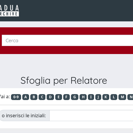
Sfoglia per Relatore
ai a:
0-9
A
B
C
D
E
F
G
H
I
J
K
L
M
N
o inserisci le iniziali: