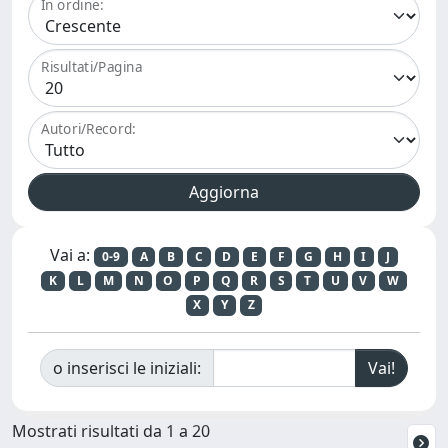
In ordine:
Risultati/Pagina
Autori/Record:
Vai a:
0-9
A
B
C
D
E
F
G
H
I
J
K
L
M
N
O
P
Q
R
S
T
U
V
W
X
Y
Z
o inserisci le iniziali:
Mostrati risultati da 1 a 20