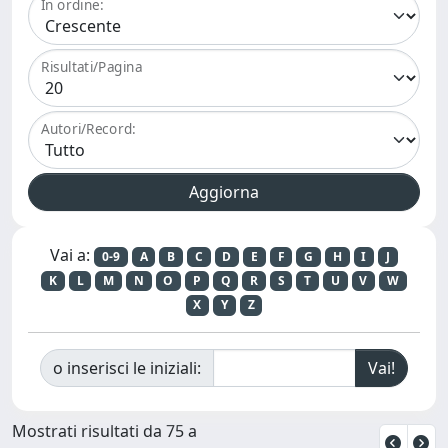
In ordine:
Risultati/Pagina
Autori/Record:
Vai a:
0-9
A
B
C
D
E
F
G
H
I
J
K
L
M
N
O
P
Q
R
S
T
U
V
W
X
Y
Z
o inserisci le iniziali:
Mostrati risultati da 75 a