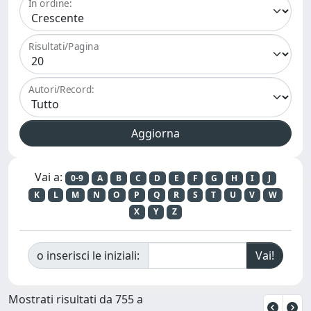
In ordine:
Risultati/Pagina
Autori/Record:
Vai a:
0-9
A
B
C
D
E
F
G
H
I
J
K
L
M
N
O
P
Q
R
S
T
U
V
W
X
Y
Z
o inserisci le iniziali:
Mostrati risultati da 755 a